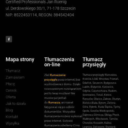
Certified Professionals Jan Roenig
ul. Derdowskiego 30/1, 71-178 Szczecin
NIP: 8522450114, REGON: 384542404
Mapa strony
Tłumaczenia
Tłumacz
on-line
przysięgły
Tłumacz
Zleć
tłumaczenie
Tłumacz przysięgły Warszawa,
Zamawiam
Kraków, Łódź, Wrocław, Poznań,
przysięgłe
przez internet, bez
Gdańsk, Szczecin, Bydgoszcz,
Płacę
wychodzenia z domu. Dzięki
Lublin, Białystok, Katowice,
nowoczesnym rozwiązaniom
Cennik
Gdynia, Częstochowa, Radom,
jest to teraz możliwe! Nie
Sosnowiec, Toruń, Kielce,
Oferta
musisz już jechać
Rzeszów, Gliwice, Zabrze, Olsztyn,
do
tłumacza
, ani nawet
Jak to działa
Bielsko-Biała, Bytom, Zielona
fatygować się po odbiór
Góra, Rybnik, Ruda Śląska, Tychy,
Blog
Opole, Gorzów Wielkopolski,
dokumentów. Wszystkie
Dąbrowa Górnicza, Elbląg, Płock,
Kontakt
tłumaczenia możesz wykonać
Wałbrzych, Włocławek, Tarnów,
przez internet. Gotowe
Wysyłka
Chorzów, Koszalin, Kalisz,
tłumaczenie odeślemy Ci na
Legnica, Zakopane, Stargard,