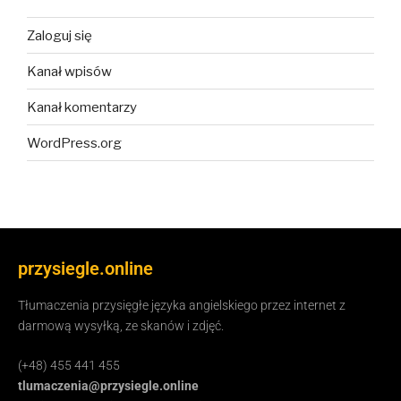
Zaloguj się
Kanał wpisów
Kanał komentarzy
WordPress.org
przysiegle.online
Tłumaczenia przysięgłe języka angielskiego przez internet z
darmową wysyłką, ze skanów i zdjęć.
(+48) 455 441 455
tlumaczenia@przysiegle.online