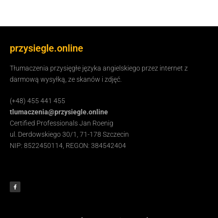
przysiegle.online
Tłumaczenia przysięgłe języka angielskiego przez internet z
darmową wysyłką, ze skanów i zdjęć.
(+48) 455 441 455
tlumaczenia@przysiegle.online
Certified Professionals Jan Roenig
ul. Derdowskiego 30/1, 71-178 Szczecin
NIP: 8522450114, REGON: 384542404