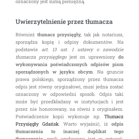
oznaczony jest sumą pieniężną.
Uwierzytelnienie przez tłumacza
Również
tłumacz przysięgły,
tak jak notariusz,
sporządza kopię i odpisy dokumentów. Na
podstawie
art. 13 ust. 1 ustawy o zawodzie
tłumacza przysięgłego
jest on uprawniony
do
wykonywania poświadczonych odpisów pism
sporządzonych w języku obcym
. Na gruncie
prawa polskiego, sporządzony przez tłumacza
odpis jest równy oryginałowi, musi jedna zostać
oznaczony w odpowiedni sposób. Odpis taki
może być przedkładany w instytucjach i jest
przez nie honorowany, na równi z oryginałem.
Poświadczenie kopii wykonuje np.
Tłumacz
Przysięgły Gdańsk
. Warto wyjaśnić, iż
odpis
tłumaczenia to inaczej duplikat tego
tłumaczenia
, czyli wydawany jest w sytuacji,