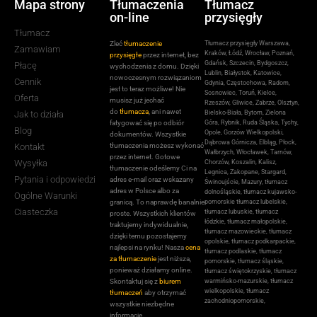
Mapa strony
Tłumaczenia
Tłumacz
on-line
przysięgły
Tłumacz
Zleć
tłumaczenie
Tłumacz przysięgły Warszawa,
Zamawiam
Kraków, Łódź, Wrocław, Poznań,
przysięgłe
przez internet, bez
Gdańsk, Szczecin, Bydgoszcz,
Płacę
wychodzenia z domu. Dzięki
Lublin, Białystok, Katowice,
nowoczesnym rozwiązaniom
Cennik
Gdynia, Częstochowa, Radom,
jest to teraz możliwe! Nie
Sosnowiec, Toruń, Kielce,
Oferta
musisz już jechać
Rzeszów, Gliwice, Zabrze, Olsztyn,
do
tłumacza
, ani nawet
Jak to działa
Bielsko-Biała, Bytom, Zielona
fatygować się po odbiór
Góra, Rybnik, Ruda Śląska, Tychy,
Blog
Opole, Gorzów Wielkopolski,
dokumentów. Wszystkie
Dąbrowa Górnicza, Elbląg, Płock,
Kontakt
tłumaczenia możesz wykonać
Wałbrzych, Włocławek, Tarnów,
przez internet. Gotowe
Wysyłka
Chorzów, Koszalin, Kalisz,
tłumaczenie odeślemy Ci na
Legnica, Zakopane, Stargard,
Pytania i odpowiedzi
adres e-mail oraz wskazany
Świnoujście, Mazury, tłumacz
adres w Polsce albo za
dolnośląskie, tłumacz kujawsko-
Ogólne Warunki
granicą. To naprawdę banalnie
pomorskie tłumacz lubelskie,
Ciasteczka
tłumacz lubuskie, tłumacz
proste. Wszystkich klientów
łódzkie, tłumacz małopolskie,
traktujemy indywidualnie,
tłumacz mazowieckie, tłumacz
dzięki temu pozostajemy
opolskie, tłumacz podkarpackie,
najlepsi na rynku! Nasza
cena
tłumacz podlaskie, tłumacz
za tłumaczenie
jest niższa,
pomorskie, tłumacz śląskie,
ponieważ działamy online.
tłumacz świętokrzyskie, tłumacz
Skontaktuj się z
biurem
warmińsko-mazurskie, tłumacz
wielkopolskie, tłumacz
tłumaczeń
aby otrzymać
zachodniopomorskie,
wszystkie niezbędne
informacje.