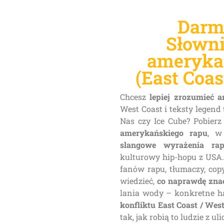
Darm
Słown
ameryka
(East Coas
Chcesz
lepiej zrozumieć 
West Coast i teksty legend 
Nas czy Ice Cube? Pobier
amerykańskiego rapu
, w
slangowe wyrażenia ra
kulturowy hip-hopu z USA.
fanów rapu, tłumaczy, cop
wiedzieć,
co naprawdę znac
lania wody – konkretne has
konfliktu East Coast / Wes
tak, jak robią to ludzie z u