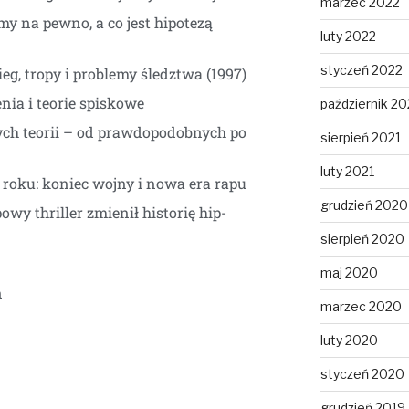
marzec 2022
y na pewno, a co jest hipotezą
luty 2022
styczeń 2022
eg, tropy i problemy śledztwa (1997)
ia i teorie spiskowe
październik 20
ych teorii – od prawdopodobnych po
sierpień 2021
luty 2021
0 roku: koniec wojny i nowa era rapu
grudzień 2020
wy thriller zmienił historię hip-
sierpień 2020
maj 2020
n
marzec 2020
luty 2020
styczeń 2020
grudzień 2019