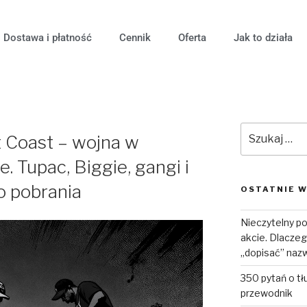
Dostawa i płatność
Cennik
Oferta
Jak to działa
 Coast – wojna w
 Tupac, Biggie, gangi i
 pobrania
OSTATNIE W
Nieczytelny po
akcie. Dlaczeg
„dopisać” naz
350 pytań o tł
przewodnik