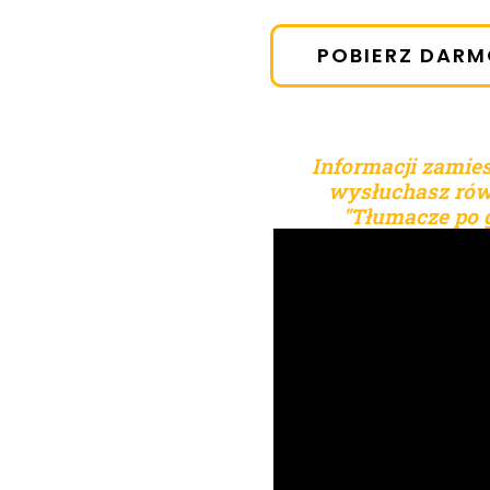
POBIERZ DARM
Informacji zamie
wysłuchasz rów
"Tłumacze po 