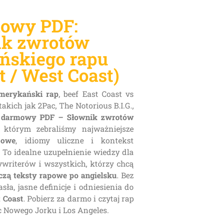
owy PDF:
ik zwrotów
ńskiego rapu
t / West Coast)
amerykański rap
, beef East Coast vs
takich jak 2Pac, The Notorious B.I.G.,
z
darmowy PDF – Słownik zwrotów
 którym zebraliśmy najważniejsze
powe
, idiomy uliczne i kontekst
 To idealne uzupełnienie wiedzy dla
ywriterów i wszystkich, którzy chcą
zą teksty rapowe po angielsku
. Bez
ła, jasne definicje i odniesienia do
t Coast
. Pobierz za darmo i czytaj rap
lic Nowego Jorku i Los Angeles.