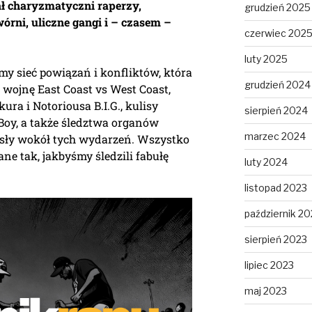
iał charyzmatyczni raperzy,
grudzień 2025
rni, uliczne gangi i – czasem –
czerwiec 202
luty 2025
y sieć powiązań i konfliktów, która
grudzień 2024
 wojnę East Coast vs West Coast,
ura i Notoriousa B.I.G., kulisy
sierpień 2024
Boy, a także śledztwa organów
marzec 2024
osły wokół tych wydarzeń. Wszystko
ane tak, jakbyśmy śledzili fabułę
luty 2024
listopad 2023
październik 20
sierpień 2023
lipiec 2023
maj 2023