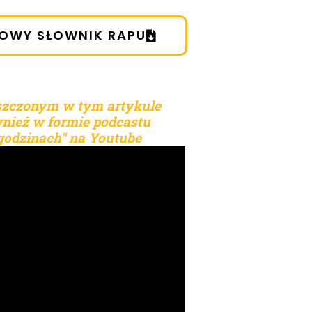
OWY SŁOWNIK RAPU
szczonym w tym artykule
nież w formie podcastu
godzinach" na Youtube