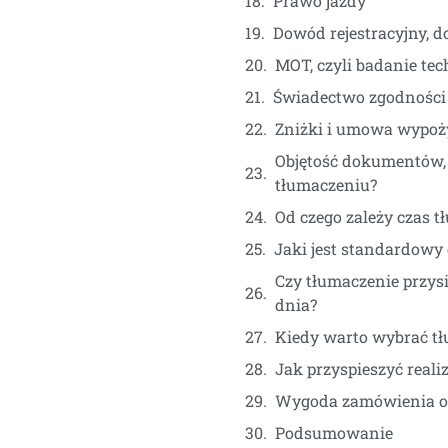
Prawo jazdy
Dowód rejestracyjny, 
MOT, czyli badanie te
Świadectwo zgodności
Zniżki i umowa wypoż
Objętość dokumentów, 
tłumaczeniu?
Od czego zależy czas t
Jaki jest standardowy c
Czy tłumaczenie przys
dnia?
Kiedy warto wybrać t
Jak przyspieszyć reali
Wygoda zamówienia onl
Podsumowanie