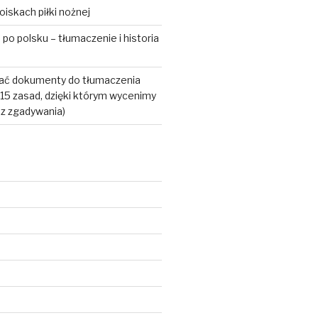
iskach piłki nożnej
po polsku – tłumaczenie i historia
ać dokumenty do tłumaczenia
15 zasad, dzięki którym wycenimy
bez zgadywania)
6