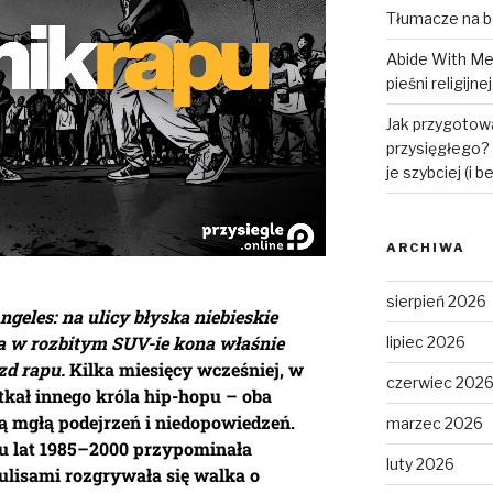
Tłumacze na bo
Abide With Me 
pieśni religijnej
Jak przygotow
przysięgłego? 
je szybciej (i 
ARCHIWA
sierpień 2026
geles: na ulicy błyska niebieskie
 a w rozbitym SUV-ie kona właśnie
lipiec 2026
zd rapu.
Kilka miesięcy wcześniej, w
czerwiec 202
tkał innego króla hip-hopu – oba
ą mgłą podejrzeń i niedopowiedzeń.
marzec 2026
u lat
1985–2000
przypominała
luty 2026
kulisami rozgrywała się walka o