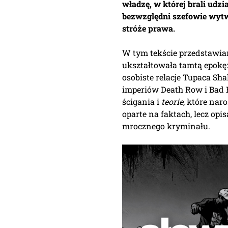
władzę, w której brali udz
bezwzględni szefowie wytwó
stróże prawa.
W tym tekście przedstawiam
ukształtowała tamtą epokę:
osobiste relacje Tupaca Shak
imperiów Death Row i Bad 
ścigania i
teorie
, które nar
oparte na faktach, lecz opis
mrocznego kryminału.