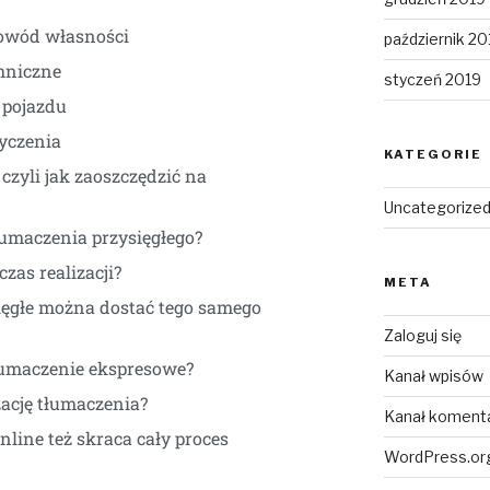
dowód własności
październik 20
chniczne
styczeń 2019
 pojazdu
yczenia
KATEGORIE
czyli jak zaoszczędzić na
Uncategorize
łumaczenia przysięgłego?
zas realizacji?
META
ięgłe można dostać tego samego
Zaloguj się
łumaczenie ekspresowe?
Kanał wpisów
zację tłumaczenia?
Kanał koment
ine też skraca cały proces
WordPress.or