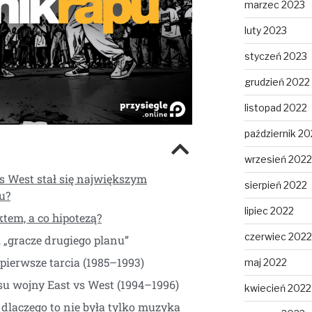
marzec 2023
luty 2023
styczeń 2023
grudzień 2022
listopad 2022
październik 20
wrzesień 2022
vs West stał się największym
sierpień 2022
pu?
lipiec 2022
ktem, a co hipotezą?
czerwiec 2022
i „gracze drugiego planu”
 pierwsze tarcia (1985–1993)
maj 2022
su wojny East vs West (1994–1996)
kwiecień 2022
– dlaczego to nie była tylko muzyka