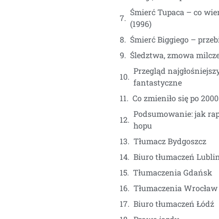
Śmierć Tupaca – co wiem
(1996)
Śmierć Biggiego – przebi
Śledztwa, zmowa milczen
Przegląd najgłośniejsz
fantastyczne
Co zmieniło się po 200
Podsumowanie: jak rapo
hopu
Tłumacz Bydgoszcz
Biuro tłumaczeń Lubli
Tłumaczenia Gdańsk
Tłumaczenia Wrocław
Biuro tłumaczeń Łódź