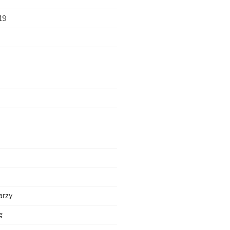
19
d
arzy
g